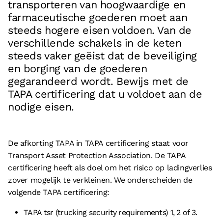
transporteren van hoogwaardige en
Vacatures
farmaceutische goederen moet aan
Referenties
steeds hogere eisen voldoen. Van de
verschillende schakels in de keten
Partners
steeds vaker geëist dat de beveiliging
Contact
en borging van de goederen
gegarandeerd wordt. Bewijs met de
Neem contact op met ons
TAPA certificering dat u voldoet aan de
nodige eisen.
+31 (0)85 070 5395
info@boostlogix.com
De afkorting TAPA in TAPA certificering staat voor
Volg ons op social media
Transport Asset Protection Association. De TAPA
certificering heeft als doel om het risico op ladingverlies
facebook
zover mogelijk te verkleinen. We onderscheiden de
linkedin
volgende TAPA certificering:
TAPA tsr (trucking security requirements) 1, 2 of 3.