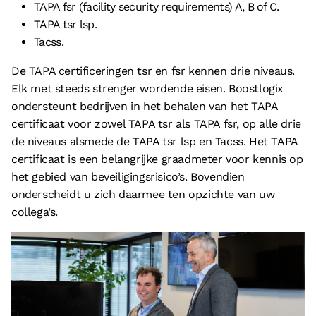
TAPA fsr (facility security requirements) A, B of C.
© 2026 - Boostlogix | Logistiek Adviesbureau
TAPA tsr lsp.
Privacy
Tacss.
Disclaimer
De TAPA certificeringen tsr en fsr kennen drie niveaus.
Algemene voorwaarden
Elk met steeds strenger wordende eisen. Boostlogix
Cookieverklaring
ondersteunt bedrijven in het behalen van het TAPA
certificaat voor zowel TAPA tsr als TAPA fsr, op alle drie
de niveaus alsmede de TAPA tsr lsp en Tacss. Het TAPA
certificaat is een belangrijke graadmeter voor kennis op
het gebied van beveiligingsrisico’s. Bovendien
onderscheidt u zich daarmee ten opzichte van uw
collega’s.