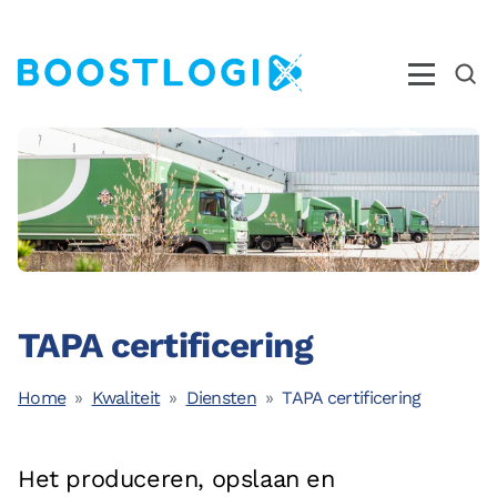
Operations
AI
Business Intelligence
Kwaliteit
TAPA certificering
Opleidingen
Nieuws
Home
Kwaliteit
Diensten
TAPA certificering
Over ons
Ons Team
Het produceren, opslaan en