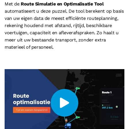
© 2026 - Boostlogix | Logistiek Adviesbureau
Met de
Route Simulatie en Optimalisatie Tool
automatiseert u deze puzzel. De tool berekent op basis
Privacy
van uw eigen data de meest efficiënte routeplanning,
Disclaimer
rekening houdend met afstand, rijtijd, beschikbare
Algemene voorwaarden
voertuigen, capaciteit en afleverafspraken. Zo haalt u
meer uit uw bestaande transport, zonder extra
Cookieverklaring
materieel of personeel.