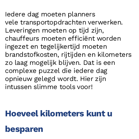
Vacatures
Iedere dag moeten planners
Referenties
vele transportopdrachten verwerken.
Partners
Leveringen moeten op tijd zijn,
chauffeurs moeten efficiënt worden
Contact
ingezet en tegelijkertijd moeten
brandstofkosten, rijtijden en kilometers
Neem contact op met ons
zo laag mogelijk blijven. Dat is een
+31 (0)85 070 5395
complexe puzzel die iedere dag
opnieuw gelegd wordt. Hier zijn
info@boostlogix.com
intussen slimme tools voor!
Volg ons op social media
facebook
Hoeveel kilometers kunt u
linkedin
besparen