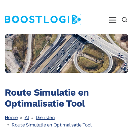
Operations
AI
Business Intelligence
Kwaliteit
Route Simulatie en
Opleidingen
Optimalisatie Tool
Nieuws
Over ons
Home
AI
Diensten
Route Simulatie en Optimalisatie Tool
Ons Team