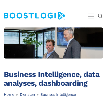
Operations
AI
Business Intelligence
Kwaliteit
Business Intelligence, data
Opleidingen
analyses, dashboarding
Nieuws
Over ons
Home
Diensten
Business Intelligence
Ons Team