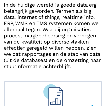
Vacatures
In de huidige wereld is goede data erg
belangrijk geworden. Termen als big
Referenties
data, internet of things, realtime info,
Partners
ERP, WMS en TMS systemen komen we
allemaal tegen. Waarbij organisaties
Contact
proces, margebeheersing en verhogen
van de kwaliteit op diverse vlakken
Neem contact op met ons
effectief geregeld willen hebben, zien
+31 (0)85 070 5395
we dat rapportages en de stap van data
(uit de databases) en de omzetting naar
info@boostlogix.com
stuurinformatie achterblijft.
Volg ons op social media
facebook
linkedin