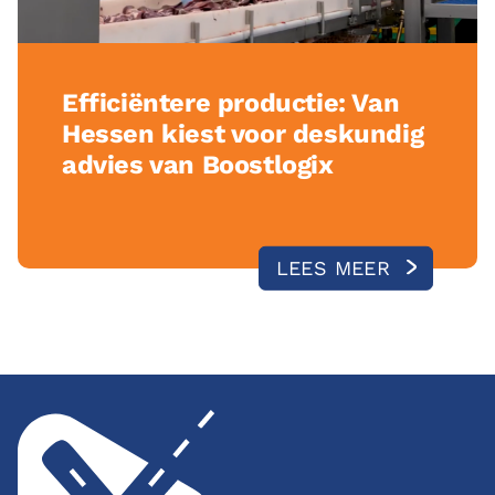
Efficiëntere productie: Van
Hessen kiest voor deskundig
advies van Boostlogix
LEES MEER