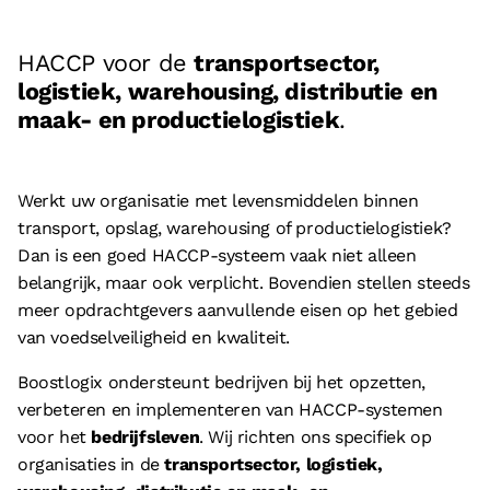
Vacatures
Referenties
HACCP voor de
transportsector,
logistiek, warehousing, distributie en
Partners
maak- en productielogistiek
.
Contact
Neem contact op met ons
Werkt uw organisatie met levensmiddelen binnen
transport, opslag, warehousing of productielogistiek?
+31 (0)85 070 5395
Dan is een goed HACCP-systeem vaak niet alleen
info@boostlogix.com
belangrijk, maar ook verplicht. Bovendien stellen steeds
meer opdrachtgevers aanvullende eisen op het gebied
van voedselveiligheid en kwaliteit.
Volg ons op social media
Boostlogix ondersteunt bedrijven bij het opzetten,
facebook
verbeteren en implementeren van HACCP-systemen
linkedin
voor het
bedrijfsleven
. Wij richten ons specifiek op
organisaties in de
transportsector, logistiek,