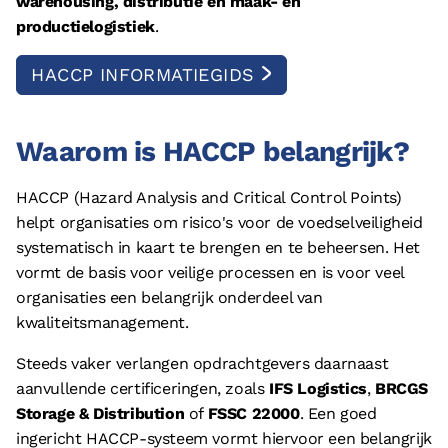
warehousing, distributie en maak- en
© 2026 - Boostlogix | Logistiek Adviesbureau
productielogistiek
.
Privacy
HACCP INFORMATIEGIDS
Disclaimer
Algemene voorwaarden
Cookieverklaring
Waarom is HACCP belangrijk?
HACCP (Hazard Analysis and Critical Control Points)
helpt organisaties om risico's voor de voedselveiligheid
systematisch in kaart te brengen en te beheersen. Het
vormt de basis voor veilige processen en is voor veel
organisaties een belangrijk onderdeel van
kwaliteitsmanagement.
Steeds vaker verlangen opdrachtgevers daarnaast
aanvullende certificeringen, zoals
IFS Logistics
,
BRCGS
Storage & Distribution
of
FSSC 22000
. Een goed
ingericht HACCP-systeem vormt hiervoor een belangrijk