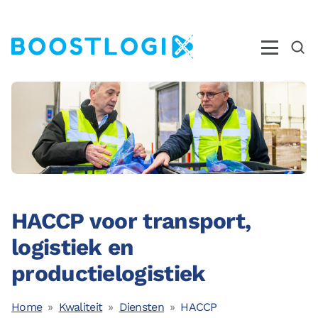
Operations
AI
Business Intelligence
Kwaliteit
HACCP voor transport,
Opleidingen
logistiek en
Nieuws
productielogistiek
Over ons
Ons Team
Home
Kwaliteit
Diensten
HACCP