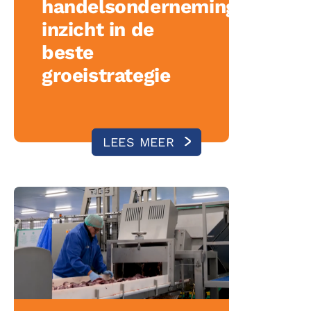
handelsonderneming
inzicht in de
beste
groeistrategie
LEES MEER