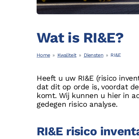
Opleidingen
Wat is RI&E?
Home
Kwaliteit
Diensten
RI&E
© 2026 - Boostlogix | Logistiek Adviesbureau
Heeft u uw RI&E (risico inven
dat dit op orde is, voordat d
komt. Wij kunnen u hier in 
gedegen risico analyse.
RI&E risico invent