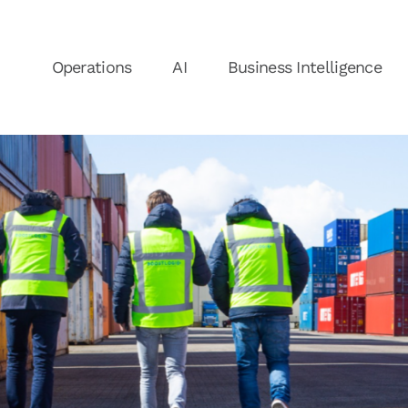
Operations
AI
Business Intelligence
Nieuws
N
Over ons
Ons Team
Vacatures
V