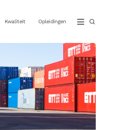
Kwaliteit
Opleidingen
eem contact op met ons
+31 (0)85 070 5395
info@boostlogix.com
olg ons op social media