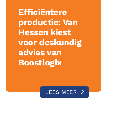
Efficiëntere
productie: Van
Hessen kiest
voor deskundig
advies van
Boostlogix
LEES MEER