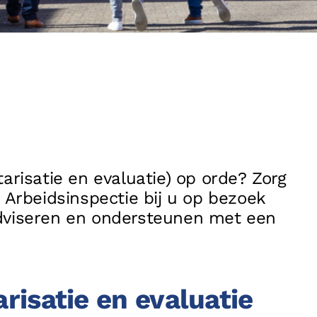
Referenties
f
Partners
l
Contact
Privacy
Disclaimer
Algemene voorwaarden
Cookieverklar
tarisatie en evaluatie) op orde? Zorg
e Arbeidsinspectie bij u op bezoek
adviseren en ondersteunen met een
arisatie en evaluatie