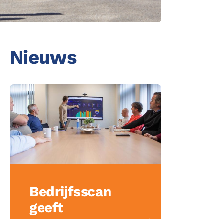
acebook
inkedin
Nieuws
ing
Bedrijfsscan
geeft