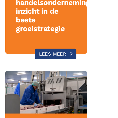
handelsonderneming
inzicht in de
beste
groeistrategie
LEES MEER