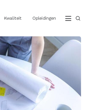
Kwaliteit
Opleidingen
eem contact op met ons
+31 (0)85 070 5395
info@boostlogix.com
olg ons op social media