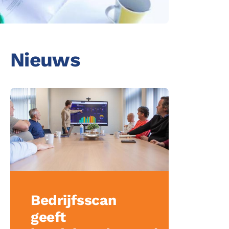
acebook
inkedin
Nieuws
ing
Bedrijfsscan
geeft