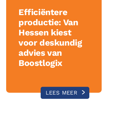
Efficiëntere
productie: Van
Hessen kiest
voor deskundig
advies van
Boostlogix
LEES MEER