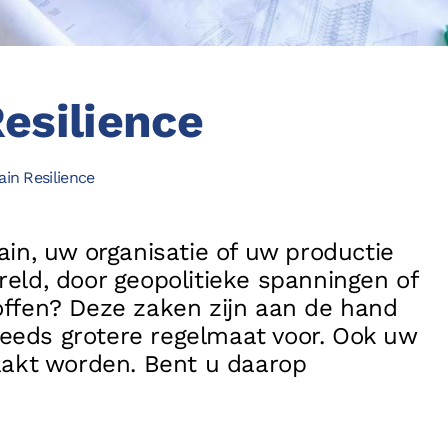
Referenties
f
Partners
l
esilience
Contact
in Resilience
Privacy
Disclaimer
Algemene voorwaarden
Cookieverklar
ain, uw organisatie of uw productie
eld, door geopolitieke spanningen of
offen? Deze zaken zijn aan de hand
eeds grotere regelmaat voor. Ook uw
aakt worden. Bent u daarop