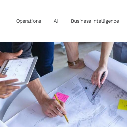
Operations
AI
Business Intelligence
Nieuws
N
Over ons
Ons Team
Vacatures
V