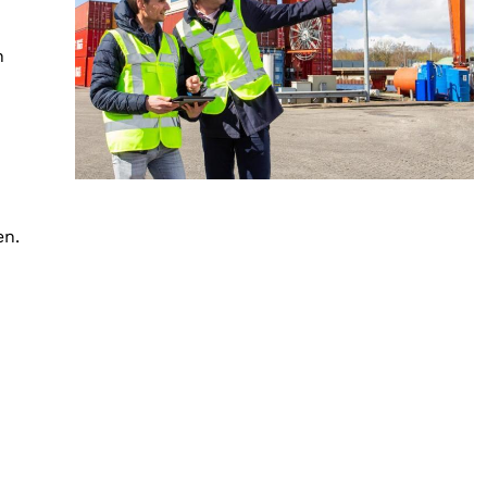
n
en.