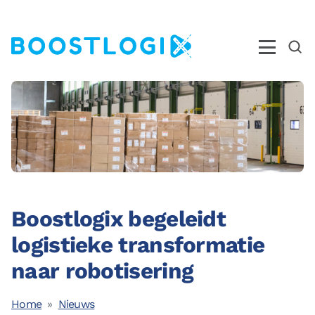
Operations
AI
Business Intelligence
Kwaliteit
Boostlogix begeleidt
Opleidingen
logistieke transformatie
Nieuws
naar robotisering
Over ons
Ons Team
Home
Nieuws