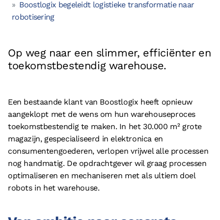
Boostlogix begeleidt logistieke transformatie naar
Vacatures
robotisering
Referenties
Partners
Op weg naar een slimmer, efficiënter en
Contact
toekomstbestendig warehouse.
Neem contact op met ons
Een bestaande klant van Boostlogix heeft opnieuw
+31 (0)85 070 5395
aangeklopt met de wens om hun warehouseproces
info@boostlogix.com
toekomstbestendig te maken. In het 30.000 m² grote
magazijn, gespecialiseerd in elektronica en
consumentengoederen, verlopen vrijwel alle processen
Volg ons op social media
nog handmatig. De opdrachtgever wil graag processen
facebook
optimaliseren en mechaniseren met als ultiem doel
robots in het warehouse.
linkedin