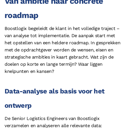
Van ambitie naar concrete
© 2026 - Boostlogix | Logistiek Adviesbureau
Privacy
roadmap
Disclaimer
Boostlogix begeleidt de klant in het volledige traject –
Algemene voorwaarden
van analyse tot implementatie. De aanpak start met
Cookieverklaring
het opstellen van een heldere roadmap. In gesprekken
met de opdrachtgever worden de wensen, eisen en
strategische ambities in kaart gebracht. Wat zijn de
doelen op korte en lange termijn? Waar liggen
knelpunten en kansen?
Data-analyse als basis voor het
ontwerp
De Senior Logistics Engineers van Boostlogix
verzamelen en analyseren alle relevante data: