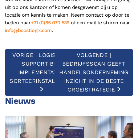
uit op ons kantoor of komen desgewenst bij u op
locatie om kennis te maken. Neem contact op door te
bellen naar
+31 (0)85 070 539
of een mail te sturen naar
info@boostlogix.com
.
VORIGE | LOGISTIEK
VOLGENDE |
SUPPORT BIJ
BEDRIJFSSCAN GEEFT
IMPLEMENTATIE
HANDELSONDERNEMING
SORTEERINSTALLATIE
INZICHT IN DE BESTE
GROEISTRATEGIE
Nieuws