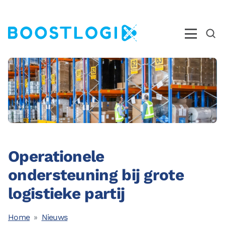
Operations
AI
Business Intelligence
Kwaliteit
Operationele
Opleidingen
ondersteuning bij grote
Nieuws
logistieke partij
Over ons
Ons Team
Home
Nieuws