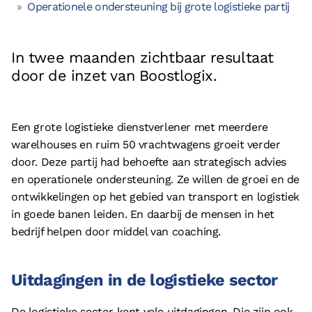
Operationele ondersteuning bij grote logistieke partij
Vacatures
Referenties
In twee maanden zichtbaar resultaat
Partners
door de inzet van Boostlogix.
Contact
Neem contact op met ons
Een grote logistieke dienstverlener met meerdere
warelhouses en ruim 50 vrachtwagens groeit verder
+31 (0)85 070 5395
door. Deze partij had behoefte aan strategisch advies
info@boostlogix.com
en operationele ondersteuning. Ze willen de groei en de
ontwikkelingen op het gebied van transport en logistiek
in goede banen leiden. En daarbij de mensen in het
Volg ons op social media
bedrijf helpen door middel van coaching.
facebook
linkedin
Uitdagingen in de logistieke sector
De logistieke sector kent vele uitdagingen. Die zijn ook