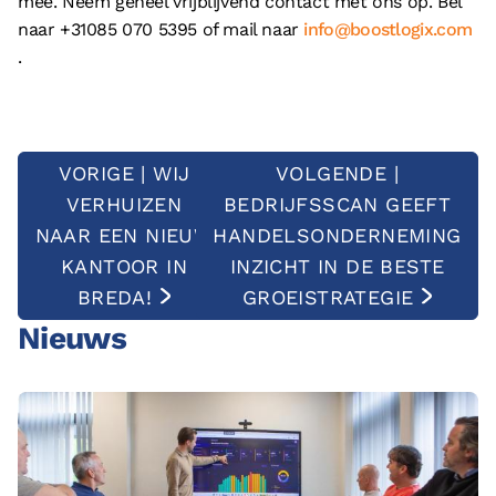
mee. Neem geheel vrijblijvend contact met ons op. Bel
naar +31085 070 5395 of mail naar
info@boostlogix.com
.
VORIGE | WIJ
VOLGENDE |
VERHUIZEN
BEDRIJFSSCAN GEEFT
NAAR EEN NIEUW
HANDELSONDERNEMING
KANTOOR IN
INZICHT IN DE BESTE
BREDA!
GROEISTRATEGIE
Nieuws