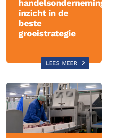
handelsonderneming
inzicht in de
beste
groeistrategie
LEES MEER