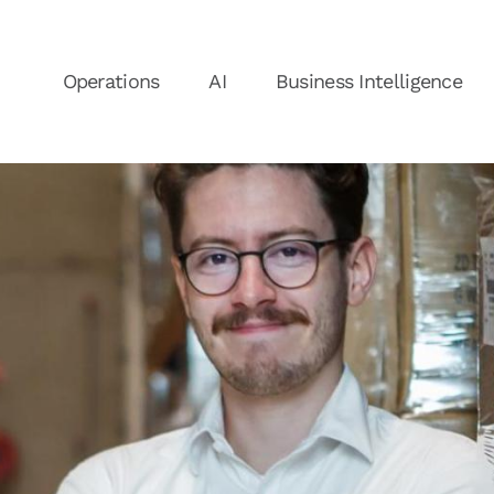
Operations
AI
Business Intelligence
Nieuws
N
Over ons
Ons Team
Vacatures
V