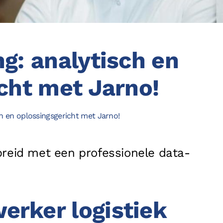
Referenties
f
Partners
l
g: analytisch en
Contact
cht met Jarno!
Privacy
Disclaimer
Algemene voorwaarden
Cookieverklar
ch en oplossingsgericht met Jarno!
breid met een professionele data-
rker logistiek