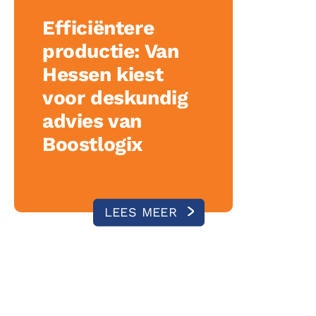
Efficiëntere
productie: Van
Hessen kiest
voor deskundig
advies van
Boostlogix
LEES MEER