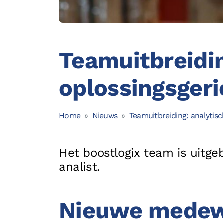
Opleidingen
Teamuitbreidin
oplossingsgeri
© 2026 - Boostlogix | Logistiek Adviesbureau
Home
Nieuws
Teamuitbreiding: analytis
Het boostlogix team is uitge
analist.
Nieuwe medewe