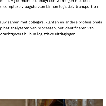
bureau. Hij combineert analytisch vermogen met een
er complexe vraagstukken binnen logistiek, transport en
 nauw samen met collega's, klanten en andere professionals
 op het analyseren van processen, het identificeren van
achtgevers bij hun logistieke uitdagingen.