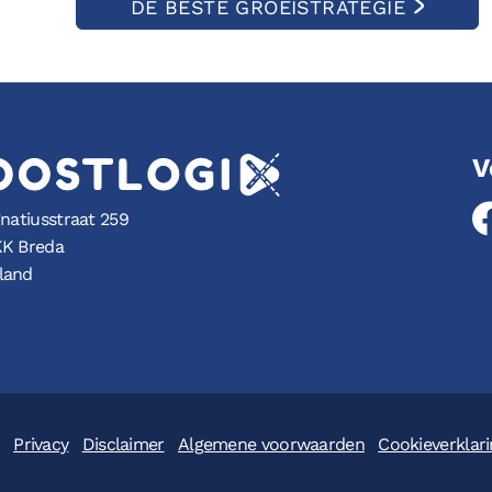
DE BESTE GROEISTRATEGIE
V
gnatiusstraat 259
KK Breda
land
Privacy
Disclaimer
Algemene voorwaarden
Cookieverklar