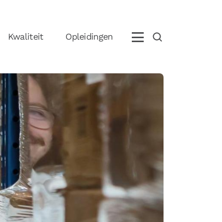
Kwaliteit
Opleidingen
eem contact op met ons
+31 (0)85 070 5395
info@boostlogix.com
olg ons op social media