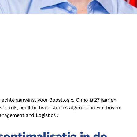
Referenties
f
Partners
l
Contact
Privacy
Disclaimer
Algemene voorwaarden
Cookieverklar
 échte aanwinst voor Boostlogix. Onno is 27 jaar en
vertrok, heeft hij twee studies afgerond in Eindhoven:
anagement and Logistics”.
soptimalisatie in de