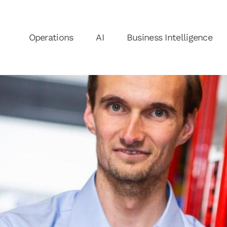
Operations
AI
Business Intelligence
Nieuws
N
Over ons
Ons Team
Vacatures
V