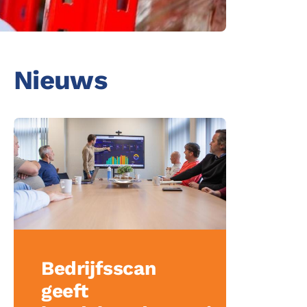
acebook
inkedin
Nieuws
ing
Bedrijfsscan
geeft