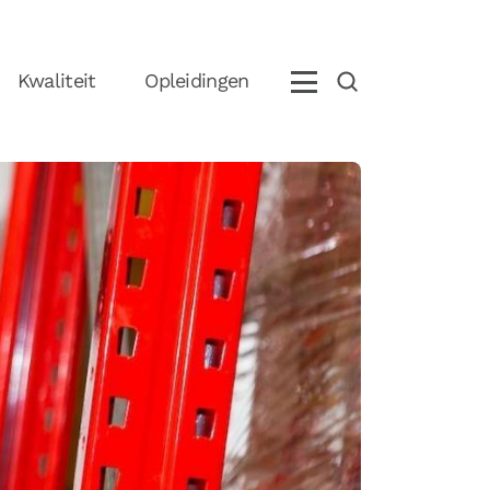
Kwaliteit
Opleidingen
eem contact op met ons
+31 (0)85 070 5395
info@boostlogix.com
olg ons op social media