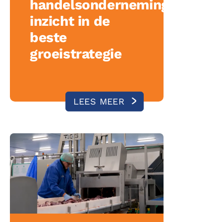
handelsonderneming
inzicht in de
beste
groeistrategie
LEES MEER