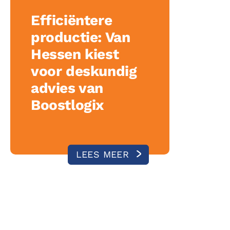
Efficiëntere
productie: Van
Hessen kiest
voor deskundig
advies van
Boostlogix
LEES MEER