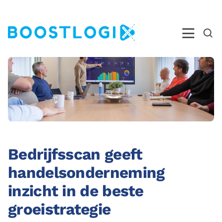
Operations
AI
Business Intelligence
Kwaliteit
Bedrijfsscan geeft
Opleidingen
handelsonderneming
Nieuws
inzicht in de beste
Over ons
groeistrategie
Ons Team