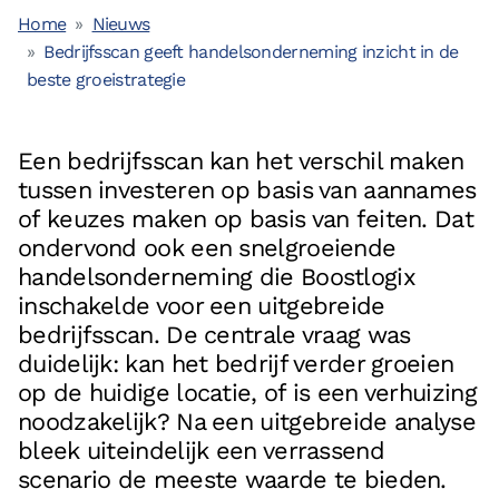
Vacatures
Home
Nieuws
Bedrijfsscan geeft handelsonderneming inzicht in de
Referenties
beste groeistrategie
Partners
Contact
Een bedrijfsscan kan het verschil maken
tussen investeren op basis van aannames
Neem contact op met ons
of keuzes maken op basis van feiten. Dat
ondervond ook een snelgroeiende
+31 (0)85 070 5395
handelsonderneming die Boostlogix
info@boostlogix.com
inschakelde voor een uitgebreide
bedrijfsscan. De centrale vraag was
Volg ons op social media
duidelijk: kan het bedrijf verder groeien
op de huidige locatie, of is een verhuizing
facebook
noodzakelijk? Na een uitgebreide analyse
linkedin
bleek uiteindelijk een verrassend
scenario de meeste waarde te bieden.