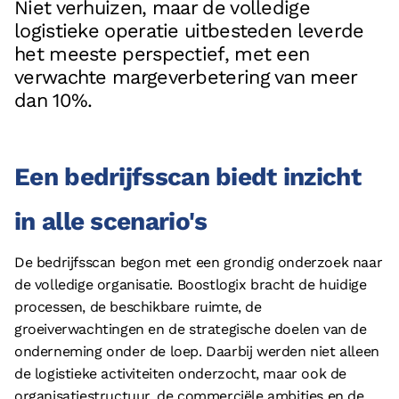
Niet verhuizen, maar de volledige
© 2026 - Boostlogix | Logistiek Adviesbureau
logistieke operatie uitbesteden leverde
Privacy
het meeste perspectief, met een
Disclaimer
verwachte margeverbetering van meer
Algemene voorwaarden
dan 10%.
Cookieverklaring
Een bedrijfsscan biedt inzicht
in alle scenario's
De bedrijfsscan begon met een grondig onderzoek naar
de volledige organisatie. Boostlogix bracht de huidige
processen, de beschikbare ruimte, de
groeiverwachtingen en de strategische doelen van de
onderneming onder de loep. Daarbij werden niet alleen
de logistieke activiteiten onderzocht, maar ook de
organisatiestructuur, de commerciële ambities en de