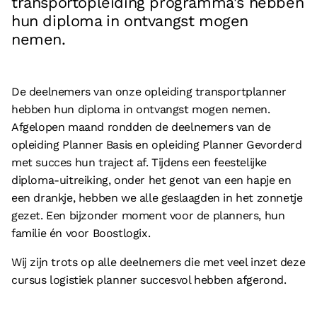
transportopleiding programma's hebben
Vacatures
hun diploma in ontvangst mogen
Referenties
nemen.
Partners
Contact
De deelnemers van onze opleiding transportplanner
hebben hun diploma in ontvangst mogen nemen.
Afgelopen maand rondden de deelnemers van de
Neem contact op met ons
opleiding Planner Basis en opleiding Planner Gevorderd
+31 (0)85 070 5395
met succes hun traject af. Tijdens een feestelijke
diploma-uitreiking, onder het genot van een hapje en
info@boostlogix.com
een drankje, hebben we alle geslaagden in het zonnetje
gezet. Een bijzonder moment voor de planners, hun
Volg ons op social media
familie én voor Boostlogix.
facebook
Wij zijn trots op alle deelnemers die met veel inzet deze
linkedin
cursus logistiek planner succesvol hebben afgerond.