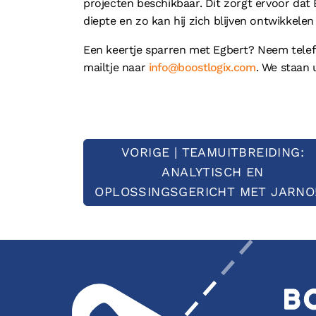
projecten beschikbaar. Dit zorgt ervoor dat 
diepte en zo kan hij zich blijven ontwikkel
Een keertje sparren met Egbert? Neem telefo
mailtje naar
info@boostlogix.com
. We staan
VORIGE | TEAMUITBREIDING:
ANALYTISCH EN
OPLOSSINGSGERICHT MET JARNO