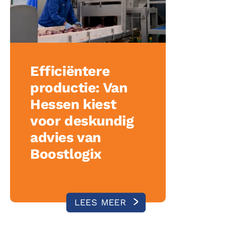
Efficiëntere
productie: Van
Hessen kiest
voor deskundig
advies van
Boostlogix
LEES MEER