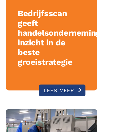
acebook
Bedrijfsscan
geeft
inkedin
handelsonderneming
inzicht in de
beste
ing
groeistrategie
LEES MEER