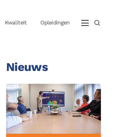
Kwaliteit
Opleidingen
Nieuws
eem contact op met ons
+31 (0)85 070 5395
info@boostlogix.com
olg ons op social media