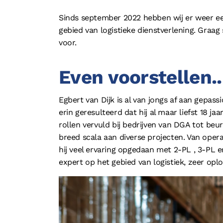
Opleidingen
Sinds september 2022 hebben wij er weer ee
gebied van logistieke dienstverlening. Graag 
voor.
Even voorstellen..
© 2026 - Boostlogix | Logistiek Adviesbureau
Egbert van Dijk is al van jongs af aan gepass
erin geresulteerd dat hij al maar liefst 18 jaar
rollen vervuld bij bedrijven van DGA tot beu
breed scala aan diverse projecten. Van opera
hij veel ervaring opgedaan met 2-PL , 3-PL
expert op het gebied van logistiek, zeer opl