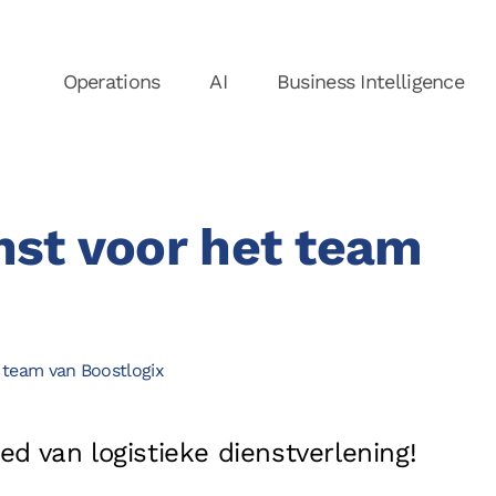
Operations
AI
Business Intelligence
st voor het team
Nieuws
N
Over ons
 team van Boostlogix
Ons Team
Vacatures
ed van logistieke dienstverlening!
V