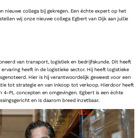
Referenties
f
n nieuwe collega bij gekregen. Een échte expert op het
Partners
stellen wij onze nieuwe collega Egbert van Dijk aan jullie
l
Contact
Privacy
Disclaimer
Algemene voorwaarden
Cookieverklar
ioneerd van transport, logistiek en bedrijfskunde. Dit heeft
 ervaring heeft in de logistieke sector. Hij heeft logistieke
rsgenoteerd. Hier is hij verantwoordelijk geweest voor een
tie tot strategie en van inkoop tot verkoop. Hierdoor heeft
 en 4-PL concepten en omgevingen. Egbert is een échte
ossingsgericht en is daarom breed inzetbaar.