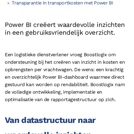
Transparantie in transportkosten met Power BI
Vacatures
Referenties
Power BI creëert waardevolle inzichten
Partners
in een gebruiksvriendelijk overzicht.
Contact
Neem contact op met ons
Een logistieke dienstverlener vroeg Boostlogix om
ondersteuning bij het creëren van inzicht in kosten en
+31 (0)85 070 5395
opbrengsten per vrachtwagen. De wens: een krachtig
info@boostlogix.com
en overzichtelijk Power BI-dashboard waarmee direct
gestuurd kan worden op rendabiliteit. Boostlogix nam
de volledige ontwikkeling, implementatie en
Volg ons op social media
optimalisatie van de rapportagestructuur op zich.
facebook
linkedin
Van datastructuur naar