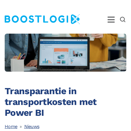
Operations
AI
Business Intelligence
Kwaliteit
Transparantie in
Opleidingen
transportkosten met
Nieuws
Power BI
Over ons
Ons Team
Home
Nieuws