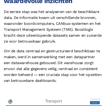
waardevolle inzichten
© 2026 - Boostlogix | Logistiek Adviesbureau
Privacy
De eerste stap was het analyseren van de beschikbare
data. De informatie kwam uit verschillende bronnen,
Disclaimer
waaronder boordcomputers, CANbus-systemen en het
Algemene voorwaarden
Transport Management Systeem (TMS). Boostlogix
Cookieverklaring
bracht deze uiteenlopende datasets samen en zuiverde
ze voor betrouwbaar gebruik.
Om de data centraal en gestructureerd beschikbaar te
maken, werd in samenwerking met een datapartner
een datawarehouse gebouwd. Dit warehouse zorgt
ervoor dat alle gegevens veilig, centraal en consistent
worden beheerd — een cruciale stap voor het opzetten
van betrouwbare dashboards.